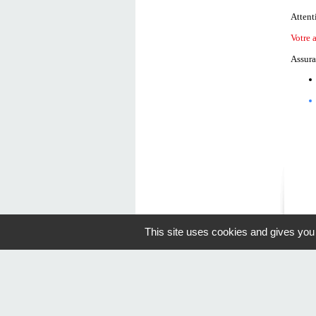
Attenti
Votre 
Assura
This site uses cookies and gives you
© Camping de 
>