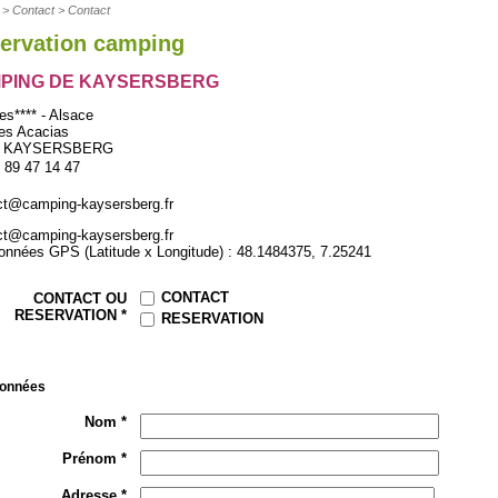
>
Contact
>
Contact
ervation camping
PING DE KAYSERSBERG
les**** - Alsace
es Acacias
0 KAYSERSBERG
 89 47 14 47
ct@camping-kaysersberg.fr
ct@camping-kaysersberg.fr
onnées GPS (Latitude x Longitude) : 48.1484375, 7.25241
CONTACT
CONTACT OU
RESERVATION *
RESERVATION
onnées
Nom *
Prénom *
Adresse *