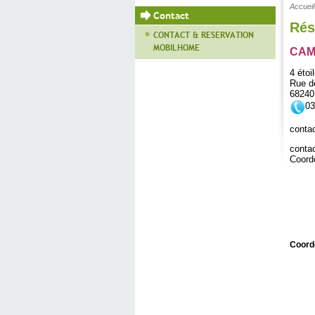
Accueil
Contact
Rés
CONTACT & RESERVATION
MOBILHOME
CAM
4 étoi
Rue d
6824
03
conta
conta
Coord
Coord