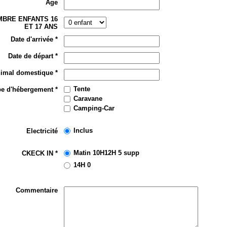
Age
BRE ENFANTS 16
ET 17 ANS
Date d'arrivée *
Date de départ *
imal domestique *
Tente
pe d'hébergement *
Caravane
Camping-Car
Inclus
Electricité
Matin 10H12H 5 supp
CKECK IN *
14H 0
Commentaire