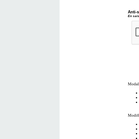
Anti-
En sais
Modali
Modifi